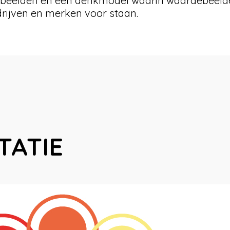
rdebeelden en een denkmodel waarin waardebeeld
drijven en merken voor staan.
ATIE