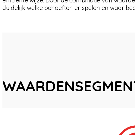
efficiënte wijze. Door de combinatie van waa
duidelijk welke behoeften er spelen en waar be
WAARDENSEGMENT