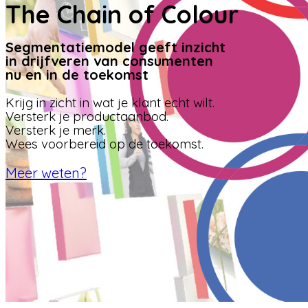
The Chain of Colour
Segmentatiemodel geeft inzicht
in drijfveren van consumenten
nu en in de toekomst
Krijg in zicht in wat je klant echt wilt.
Versterk je productaanbod.
Versterk je merk.
Wees voorbereid op de toekomst.
Meer weten?